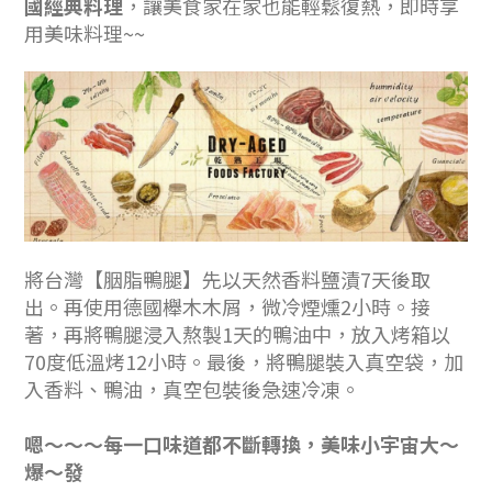
國經典料理
，讓美食家在家也能輕鬆復熱，即時享
用美味料理~~
將台灣【胭脂鴨腿】先以天然香料鹽漬7天後取
出。再使用德國櫸木木屑，微冷煙燻2小時。接
著，再將鴨腿浸入熬製1天的鴨油中，放入烤箱以
70度低溫烤12小時。最後，將鴨腿裝入真空袋，加
入香料、鴨油，真空包裝後急速冷凍。
嗯～～～每一口味道都不斷轉換，美味小宇宙大～
爆～發