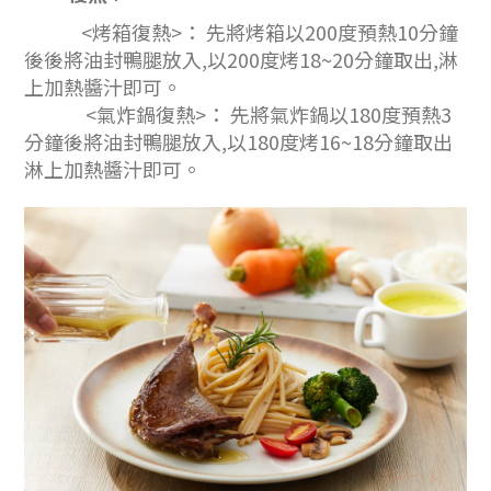
<烤箱復熱>： 先將烤箱以200度預熱10分鐘
後後將油封鴨腿放入,以200度烤18~20分鐘取出,淋
上加熱醬汁即可。
<氣炸鍋復熱>： 先將氣炸鍋以180度預熱3
分鐘後將油封鴨腿放入,以180度烤16~18分鐘取出
淋上加熱醬汁即可。