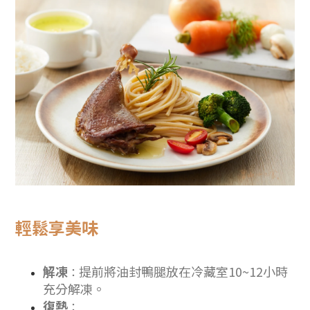
輕鬆享美味
解凍
提前將油封鴨腿放在冷藏室10~12小時
：
充分解凍。
復熱
：