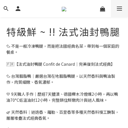
特級鮮 ~ !! 法式油封鴨腿
🦆 不是一般冷凍鴨腿，而是把法國經典名菜，帶到每一個家庭的
餐桌。
🇫🇷【法式油封鴨腿 Confit de Canard｜完美復刻法式經典】
🦆 台灣胭脂鴨｜嚴選台灣在地胭脂鴨腿，以天然香料與鴨油製
作，肉質細嫩、香氣濃郁。
💛 9天職人手作｜歷經7天鹽漬、德國櫸木冷煙燻2小時，再以鴨
油70°C低溫油封12小時，完整鎖住鮮嫩肉汁與迷人風味。
🌿 天然香料｜迷迭香、羅勒、百里香等多種天然香料慢工醃製，
層層堆疊法式經典香氣。