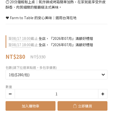
⏱️ 20分鐘輕鬆上桌｜氣炸鍋或烤箱簡單加熱，在家就能享受外皮
酥香、肉質細嫩的餐廳級法式美味。
❤️ Farm to Table 的安心美味｜選用台灣在地
至
08/17 18:00
截止
全店，『2026年07月』滿額好禮贈
至
08/17 18:00
截止
全店，『2026年07月』滿額好禮贈
NT$280
NT$330
包數(請下拉選單點選，多包享優惠)
數量
加入購物車
立即購買