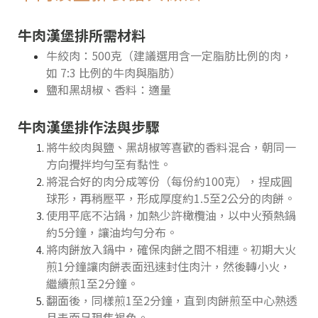
牛肉漢堡排所需材料
牛絞肉：500克（建議選用含一定脂肪比例的肉，
如 7:3 比例的牛肉與脂肪）
鹽和黑胡椒、香料：適量
牛肉漢堡排作法與步驟
將牛絞肉與鹽、黑胡椒等喜歡的香料混合，朝同一
方向攪拌均勻至有黏性。
將混合好的肉分成等份（每份約100克），捏成圓
球形，再稍壓平，形成厚度約1.5至2公分的肉餅。
使用平底不沾鍋，加熱少許橄欖油，以中火預熱鍋
約5分鐘，讓油均勻分布。
將肉餅放入鍋中，確保肉餅之間不相連。初期大火
煎1分鐘讓肉餅表面迅速封住肉汁，然後轉小火，
繼續煎1至2分鐘。
翻面後，同樣煎1至2分鐘，直到肉餅煎至中心熟透
且表面呈現焦褐色。