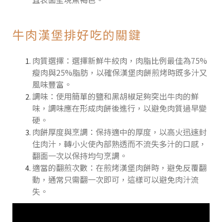
牛肉漢堡排好吃的關鍵
肉質選擇：選擇新鮮牛絞肉，肉脂比例最佳為75%
瘦肉與25%脂肪，以確保漢堡肉餅煎烤時既多汁又
風味豐富。
調味：使用簡單的鹽和黑胡椒足夠突出牛肉的鮮
味，調味應在形成肉餅後進行，以避免肉質過早變
硬。
肉餅厚度與烹調：保持適中的厚度，以高火迅速封
住肉汁，轉小火使內部熟透而不流失多汁的口感，
翻面一次以保持均勻烹調。
適當的翻煎次數：在煎烤漢堡肉餅時，避免反覆翻
動，通常只需翻一次即可，這樣可以避免肉汁流
失。