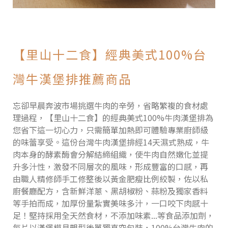
【里山十二食】經典美式100%台
灣牛漢堡排推薦商品
忘卻早晨奔波市場挑選牛肉的辛勞，省略繁複的食材處
理過程，【里山十二食】的經典美式100%牛肉漢堡排為
您省下這一切心力，只需簡單加熱即可體驗專業廚師級
的味蕾享受。這份台灣牛肉漢堡排經14天濕式熟成，牛
肉本身的酵素酶會分解結締組織，使牛肉自然嫩化並提
升多汁性，激發不同層次的風味，形成豐富的口感，再
由職人精修師手工修整後以黃金肥瘦比例絞製，佐以私
廚餐廳配方，含新鮮洋蔥、黑胡椒粉、蒜粉及獨家香料
等手拍而成，加厚份量紮實美味多汁，一口咬下肉感十
足！堅持採用全天然食材，不添加味素...等食品添加劑，
每片以漢堡模具塑型後單獨真空包裝，100%台灣牛肉的